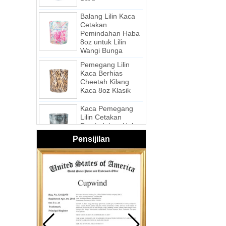
Balang Lilin Kaca
Cetakan
Pemindahan Haba
8oz untuk Lilin
Wangi Bunga
Pemegang Lilin
Kaca Berhias
Cheetah Kilang
Kaca 8oz Klasik
Kaca Pemegang
Lilin Cetakan
Pemindahan Haba
Teknologi Baru -
Galaxy
Pensijilan
Balang Kaca Lilin
Nazar Mudah Alih
Pusaran Merah
Jambu Diejuk
Balang Kaca Lilin
Nazar Mudah Alih
Pusaran Putih
Buatan Tangan