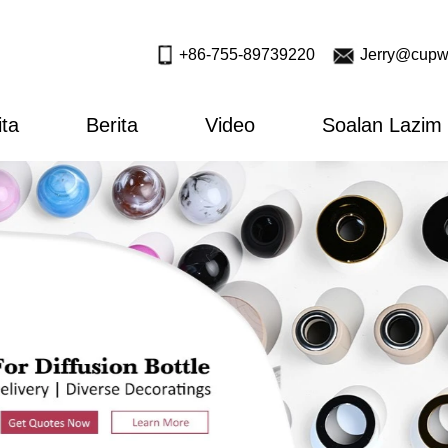
+86-755-89739220
Jerry@cupw
ita
Berita
Video
Soalan Lazim