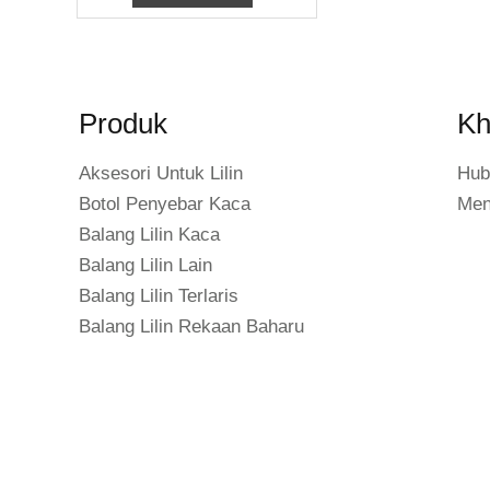
Kaca Pemegang
Lilin Cetakan
Pemindahan Haba
Teknologi Baru -
Galaxy
Produk
Kh
Aksesori Untuk Lilin
Hub
Botol Penyebar Kaca
Men
Balang Lilin Kaca
Balang Lilin Lain
Balang Lilin Terlaris
Balang Lilin Rekaan Baharu