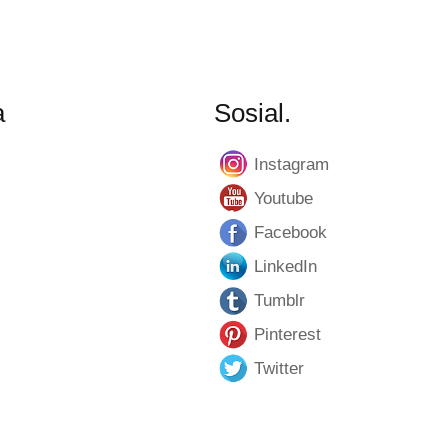
a
Sosial.
Instagram
Youtube
Facebook
LinkedIn
Tumblr
Pinterest
Twitter