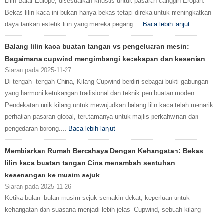
Lilin Balar Europe, disesuaikan khusus untuk pasaran canggih Eropah.
Bekas lilin kaca ini bukan hanya bekas tetapi direka untuk meningkatkan
daya tarikan estetik lilin yang mereka pegang....
Baca lebih lanjut
Balang lilin kaca buatan tangan vs pengeluaran mesin:
Bagaimana cupwind mengimbangi kecekapan dan kesenian
Siaran pada 2025-11-27
Di tengah -tengah China, Kilang Cupwind berdiri sebagai bukti gabungan
yang harmoni ketukangan tradisional dan teknik pembuatan moden.
Pendekatan unik kilang untuk mewujudkan balang lilin kaca telah menarik
perhatian pasaran global, terutamanya untuk majlis perkahwinan dan
pengedaran borong....
Baca lebih lanjut
Membiarkan Rumah Bercahaya Dengan Kehangatan: Bekas
lilin kaca buatan tangan Cina menambah sentuhan
kesenangan ke musim sejuk
Siaran pada 2025-11-26
Ketika bulan -bulan musim sejuk semakin dekat, keperluan untuk
kehangatan dan suasana menjadi lebih jelas. Cupwind, sebuah kilang