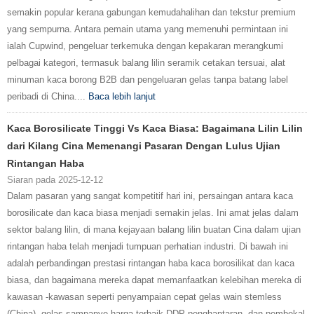
semakin popular kerana gabungan kemudahalihan dan tekstur premium
yang sempurna. Antara pemain utama yang memenuhi permintaan ini
ialah Cupwind, pengeluar terkemuka dengan kepakaran merangkumi
pelbagai kategori, termasuk balang lilin seramik cetakan tersuai, alat
minuman kaca borong B2B dan pengeluaran gelas tanpa batang label
peribadi di China....
Baca lebih lanjut
Kaca Borosilicate Tinggi Vs Kaca Biasa: Bagaimana Lilin Lilin
dari Kilang Cina Memenangi Pasaran Dengan Lulus Ujian
Rintangan Haba
Siaran pada 2025-12-12
Dalam pasaran yang sangat kompetitif hari ini, persaingan antara kaca
borosilicate dan kaca biasa menjadi semakin jelas. Ini amat jelas dalam
sektor balang lilin, di mana kejayaan balang lilin buatan Cina dalam ujian
rintangan haba telah menjadi tumpuan perhatian industri. Di bawah ini
adalah perbandingan prestasi rintangan haba kaca borosilikat dan kaca
biasa, dan bagaimana mereka dapat memanfaatkan kelebihan mereka di
kawasan -kawasan seperti penyampaian cepat gelas wain stemless
(China), gelas sampanye harga terbaik DDP penghantaran, dan pembekal