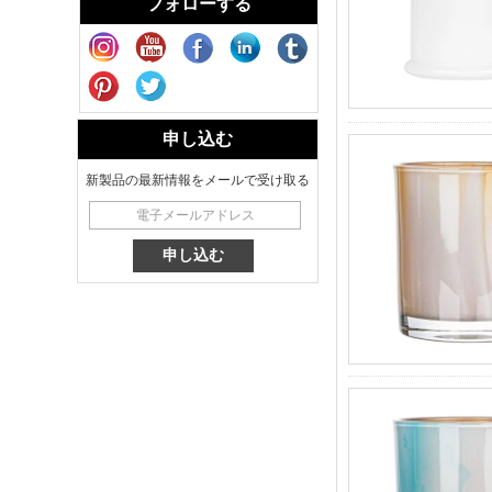
フォローする
New Tech 熱伝達デ
カール キャンドル
ホルダー ガラス
花の香りのするキ
ャンドル用の熱転
申し込む
写印刷ガラスキャ
ンドルジャー8オン
新製品の最新情報をメールで受け取る
ス
チーター装飾ガラ
ス キャンドル ホル
ダー クラシック 8
オンス Glass
Factory
New Tech 熱転写プ
リント キャンドル
ホルダー ガラス -
ギャラクシー