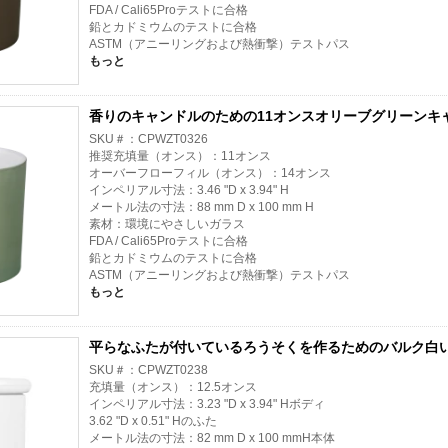
FDA / Cali65Proテストに合格
鉛とカドミウムのテストに合格
ASTM（アニーリングおよび熱衝撃）テストパス
もっと
香りのキャンドルのための11オンスオリーブグリーンキ
SKU＃：CPWZT0326
推奨充填量（オンス）：11オンス
オーバーフローフィル（オンス）：14オンス
インペリアル寸法：3.46 "D x 3.94" H
メートル法の寸法：88 mm D x 100 mm H
素材：環境にやさしいガラス
FDA / Cali65Proテストに合格
鉛とカドミウムのテストに合格
ASTM（アニーリングおよび熱衝撃）テストパス
もっと
平らなふたが付いているろうそくを作るためのバルク白
SKU＃：CPWZT0238
充填量（オンス）：12.5オンス
インペリアル寸法：3.23 "D x 3.94" Hボディ
3.62 "D x 0.51" Hのふた
メートル法の寸法：82 mm D x 100 mmH本体