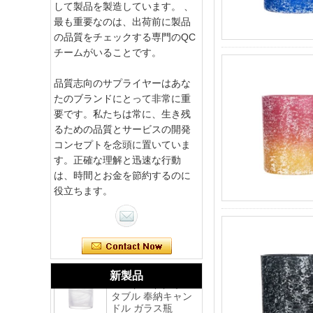
して製品を製造しています。 、
最も重要なのは、出荷前に製品
の品質をチェックする専門のQC
チームがいることです。
品質志向のサプライヤーはあな
たのブランドにとって非常に重
要です。私たちは常に、生き残
るための品質とサービスの開発
コンセプトを念頭に置いていま
す。正確な理解と迅速な行動
は、時間とお金を節約するのに
役立ちます。
ピンクの渦巻き手
作りポータブル奉
納キャンドル ガラ
ス瓶つや消し
ホワイト スワール
ハンドメイド ポー
新製品
タブル 奉納キャン
ドル ガラス瓶