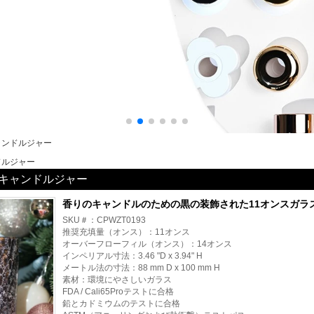
ャンドルジャー
ドルジャー
キャンドルジャー
香りのキャンドルのための黒の装飾された11オンスガラ
SKU＃：CPWZT0193
推奨充填量（オンス）：11オンス
オーバーフローフィル（オンス）：14オンス
インペリアル寸法：3.46 "D x 3.94" H
メートル法の寸法：88 mm D x 100 mm H
素材：環境にやさしいガラス
FDA / Cali65Proテストに合格
鉛とカドミウムのテストに合格