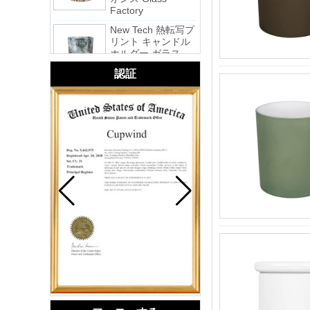
New Tech 熱転写プ
リント キャンドル
ホルダー ガラス -
ギャラクシー
認証
ピンクの渦巻き手
作りポータブル奉
納キャンドル ガラ
ス瓶つや消し
ホワイト スワール
ハンドメイド ポー
タブル 奉納キャン
ドル ガラス瓶
イエロー スワール
ハンドメイド スモ
ール ヴォティブ キ
ャンドル ガラス ジ
ャー
ブルー スワール ハ
ンドメイド 小型奉
納キャンドル ジャ
ー ポータブル