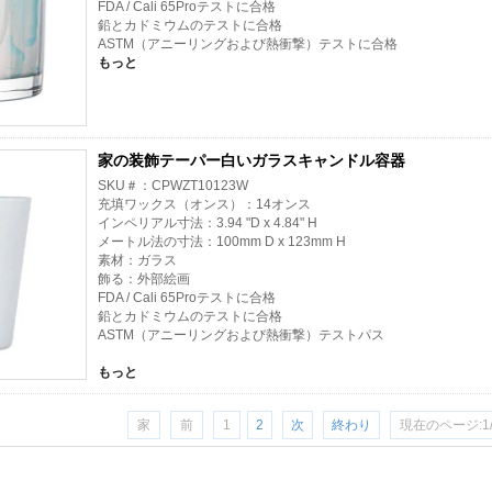
FDA / Cali 65Proテストに合格
鉛とカドミウムのテストに合格
ASTM（アニーリングおよび熱衝撃）テストに合格
もっと
家の装飾テーパー白いガラスキャンドル容器
SKU＃：CPWZT10123W
充填ワックス（オンス）：14オンス
インペリアル寸法：3.94 "D x 4.84" H
メートル法の寸法：100mm D x 123mm H
素材：ガラス
飾る：外部絵画
FDA / Cali 65Proテストに合格
鉛とカドミウムのテストに合格
ASTM（アニーリングおよび熱衝撃）テストパス
もっと
家
前
1
2
次
終わり
現在のページ:1/