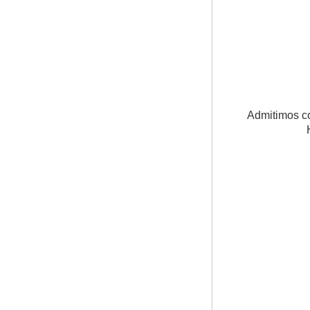
Portavelas de
vidrio decorado
con guepardo
Classic 8oz Glass
Factory
Portavelas de
vidrio con
impresión de
transferencia de
calor New Tech -
Admitimos co
Galaxy