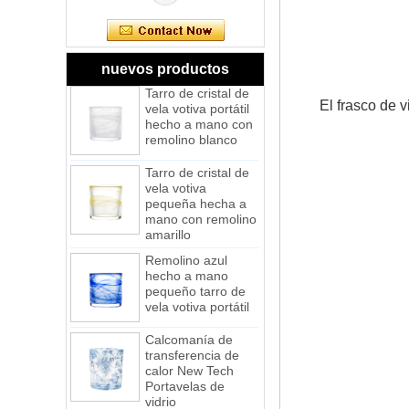
vela votiva portátil
hecho a mano con
remolino rosa
esmerilado
nuevos productos
Tarro de cristal de
vela votiva portátil
hecho a mano con
El frasco de 
remolino blanco
Tarro de cristal de
vela votiva
pequeña hecha a
mano con remolino
amarillo
Remolino azul
hecho a mano
pequeño tarro de
vela votiva portátil
Calcomanía de
transferencia de
calor New Tech
Portavelas de
vidrio
Tarro de vela de