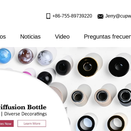
+86-755-89739220
Jerry@cupw
ros
Noticias
Video
Preguntas frecue