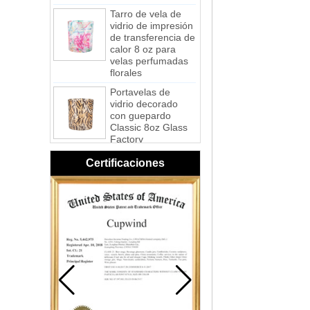
vidrio de impresión
de transferencia de
calor 8 oz para
velas perfumadas
florales
Portavelas de
vidrio decorado
con guepardo
Classic 8oz Glass
Factory
Portavelas de
vidrio con
Certificaciones
impresión de
transferencia de
calor New Tech -
Galaxy
Tarro de cristal de
vela votiva portátil
hecho a mano con
remolino rosa
esmerilado
Tarro de cristal de
vela votiva portátil