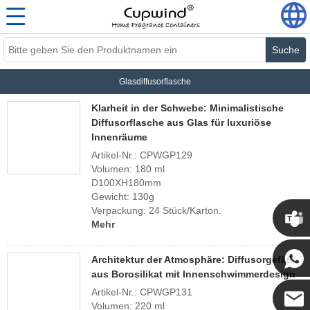
Suche
Glasdiffusorflasche
Klarheit in der Schwebe: Minimalistische
Diffusorflasche aus Glas für luxuriöse
Innenräume
Artikel-Nr.: CPWGP129
Volumen: 180 ml
D100XH180mm
Gewicht: 130g
Verpackung: 24 Stück/Karton.
Mehr
Architektur der Atmosphäre: Diffusorgefäß
aus Borosilikat mit Innenschwimmerdesign
Artikel-Nr.: CPWGP131
Volumen: 220 ml